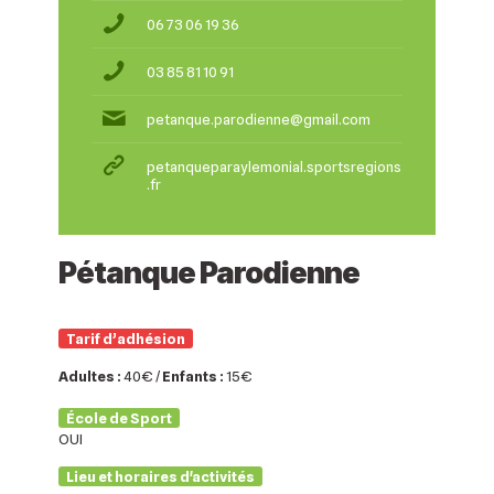
06 73 06 19 36
03 85 81 10 91
petanque.parodienne@gmail.com
petanqueparaylemonial.sportsregions
.fr
Pétanque Parodienne
Tarif d’adhésion
Adultes :
40€ /
Enfants :
15€
École de Sport
OUI
Lieu et horaires d'activités