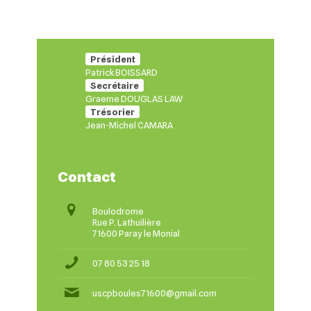
Président
Patrick BOISSARD
Secrétaire
Graeme DOUGLAS LAW
Trésorier
Jean-Michel CAMARA
Contact
Boulodrome
Rue P. Lathuilière
71600 Paray le Monial
07 80 53 25 18
uscpboules71600@gmail.com