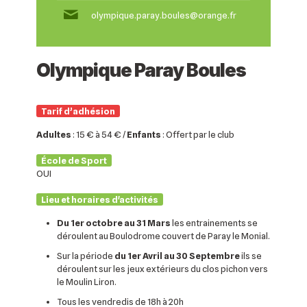
olympique.paray.boules@orange.fr
Olympique Paray Boules
Tarif d’adhésion
Adultes
: 15 € à 54 € /
Enfants
: Offert par le club
École de Sport
OUI
Lieu et horaires d'activités
Du 1er octobre au 31 Mars
les entrainements se
déroulent au Boulodrome couvert de Paray le Monial.
Sur la période
du 1er Avril au 30 Septembre
ils se
déroulent sur les jeux extérieurs du clos pichon vers
le Moulin Liron.
Tous les vendredis de 18h à 20h