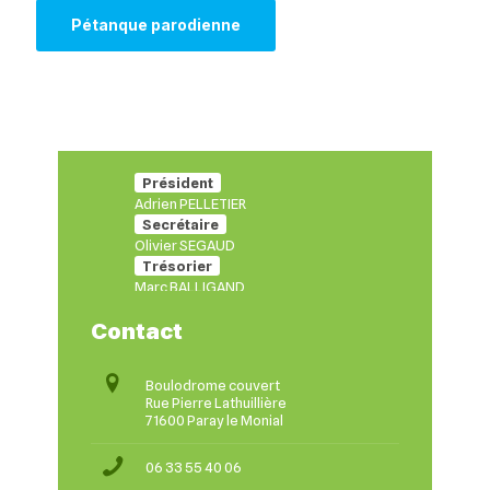
Pétanque parodienne
Président
Adrien PELLETIER
Secrétaire
Olivier SEGAUD
Trésorier
Marc BALLIGAND
Contact
Boulodrome couvert
Rue Pierre Lathuillière
71600 Paray le Monial
06 33 55 40 06