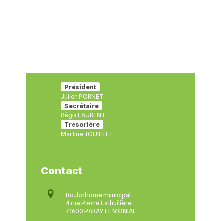
Président
Julien PORNET
Secrétaire
Régis LAURENT
Trésorière
Martine TOUILLET
Contact
Boulodrome municipal
4 rue Pierre Lathuilière
71600 PARAY LE MONIAL