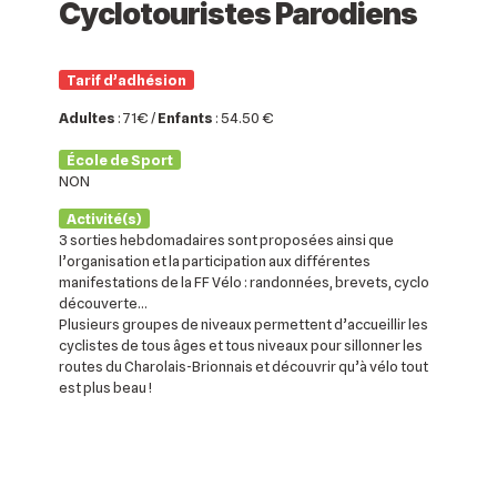
Cyclotouristes Parodiens
Tarif d’adhésion
Adultes
: 71€ /
Enfants
: 54.50 €
École de Sport
NON
Activité(s)
3 sorties hebdomadaires sont proposées ainsi que
l’organisation et la participation aux différentes
manifestations de la FF Vélo : randonnées, brevets, cyclo
découverte...
Plusieurs groupes de niveaux permettent d’accueillir les
cyclistes de tous âges et tous niveaux pour sillonner les
routes du Charolais-Brionnais et découvrir qu’à vélo tout
est plus beau !