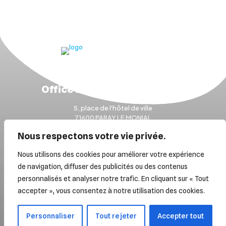
Office Municipal des Sports
5, place de l'hôtel de ville
71600 PARAY LE MONIAL
Nous contacter
Nous respectons votre vie privée.
Nous utilisons des cookies pour améliorer votre expérience
de navigation, diffuser des publicités ou des contenus
Mentions légales
personnalisés et analyser notre trafic. En cliquant sur « Tout
© Office Municipal des Sports de Paray-le-Monial
accepter », vous consentez à notre utilisation des cookies.
Tous droits réservés | Une création
NGA Communication
Personnaliser
Tout rejeter
Accepter tout